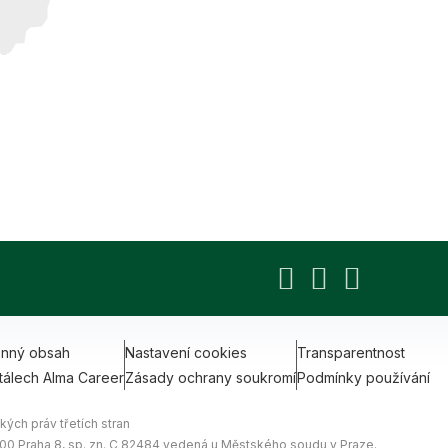
onný obsah
Nastavení cookies
Transparentnost
tálech Alma Career
Zásady ochrany soukromí
Podmínky používání
ých práv třetích stran
0 00 Praha 8, sp. zn. C 82484 vedená u Městského soudu v Praze.