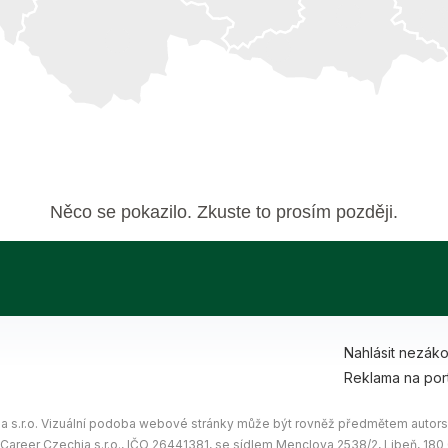
Něco se pokazilo. Zkuste to prosím později.
Nahlásit nezák
Reklama na por
 s.r.o. Vizuální podoba webové stránky může být rovněž předmětem autorsk
 Career Czechia s.r.o., IČO 26441381, se sídlem Menclova 2538/2, Libeň, 18