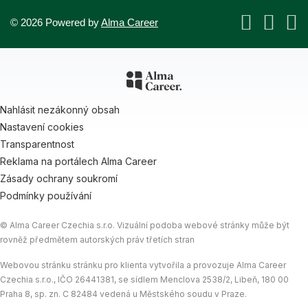
© 2026 Powered by
Alma Career
Nahlásit nezákonný obsah
Nastavení cookies
Transparentnost
Reklama na portálech Alma Career
Zásady ochrany soukromí
Podmínky používání
© Alma Career Czechia s.r.o. Vizuální podoba webové stránky může být
rovněž předmětem autorských práv třetích stran
Webovou stránku stránku pro klienta vytvořila a provozuje Alma Career
Czechia s.r.o., IČO 26441381, se sídlem Menclova 2538/2, Libeň, 180 00
Praha 8, sp. zn. C 82484 vedená u Městského soudu v Praze.